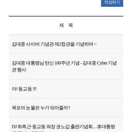
작성하기
제 목
김대중 사이버 기념관 제2창관을 기념하며 ~
김대중 대통령님 탄신 100주년 기념 - 김대중 Cyber 기념
관 행사
아! 동교동 !!!
목포의 눈물은 누가 닦아줄까?
DJ 최측근·동교동 좌장 권노갑 출판기념회…李대통령