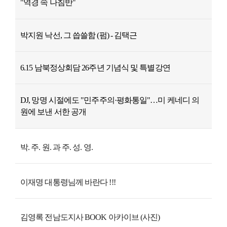
"역경 속 나침반"
박지원 낙선, 그 씁쓸함 (펌) - 김택근
6.15 남북정상회담 26주년 기념식 및 특별강연
DJ, 망명 시절에도 "민주주의·평화통일"…미 케네디 의
원에 보낸 서한 공개
박. 주. 원. 과 주. 성. 영.
이재명 대통령님께 바란다 !!!
김영록 전남도지사 BOOK 아카이브 (사진)