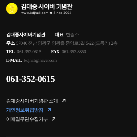
김대중사이버기념관
대표
한승주
주소
57046 전남 영광군 영광읍 중앙로3길 5-22 (도동리) 2층
TEL
061-352-0615
FAX
061-352-8850
E-MAIL
kdjhall@naver.com
061-352-0615
김대중사이버기념관 소개
개인정보취급방침
이메일무단수집거부