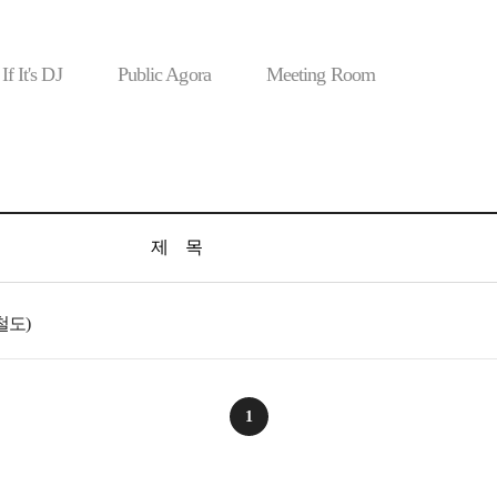
If It's DJ
Public Agora
Meeting Room
제 목
철도)
1