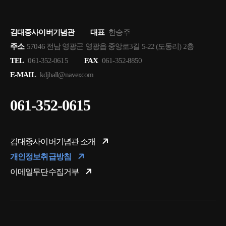
김대중사이버기념관
대표
한승주
주소
57046 전남 영광군 영광읍 중앙로3길 5-22 (도동리) 2층
TEL
061-352-0615
FAX
061-352-8850
E-MAIL
kdjhall@naver.com
061-352-0615
김대중사이버기념관 소개
개인정보취급방침
이메일무단수집거부